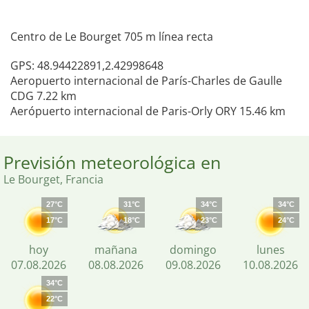
Centro de Le Bourget 705 m línea recta
GPS: 48.94422891,2.42998648
Aeropuerto internacional de París-Charles de Gaulle
CDG 7.22 km
Aerópuerto internacional de Paris-Orly ORY 15.46 km
Previsión meteorológica en
Le Bourget, Francia
27°C
31°C
34°C
34°C
17°C
18°C
23°C
24°C
hoy
mañana
domingo
lunes
07.08.2026
08.08.2026
09.08.2026
10.08.2026
34°C
22°C