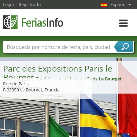
Login
Registrado
Español
Navega
toggle
Nombres de ferias
Países
Ciudades
Sectores de ferias
Parc des Expositions Paris le
Sectores de proveedor de servicios
Bourget
También conocido como
Paris Le Bourget
Rue de Paris
Exhibition Centre
F-93350 Le Bourget, Francia