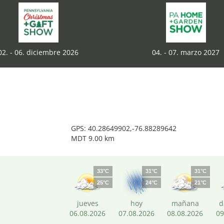
02. - 06. diciembre 2026
04. - 07. marzo 2027
GPS: 40.28649902,-76.88289642
MDT 9.00 km
33°C
31°C
31°C
25°C
24°C
21°C
jueves
hoy
mañana
d
06.08.2026
07.08.2026
08.08.2026
09