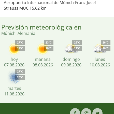
Aeropuerto Internacional de Múnich-Franz Josef
Strauss MUC 15.62 km
Previsión meteorológica en
Múnich, Alemania
27°C
23°C
25°C
26°C
19°C
19°C
17°C
20°C
hoy
mañana
domingo
lunes
07.08.2026
08.08.2026
09.08.2026
10.08.2026
27°C
20°C
martes
11.08.2026