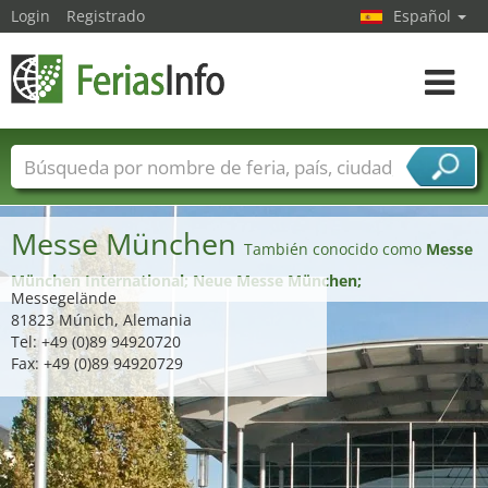
Login
Registrado
Español
Navega
toggle
Nombres de ferias
Países
Ciudades
Sectores de ferias
Messe München
Sectores de proveedor de servicios
También conocido como
Messe
München International; Neue Messe München;
Messegelände
81823 Múnich, Alemania
Tel: +49 (0)89 94920720
Fax: +49 (0)89 94920729