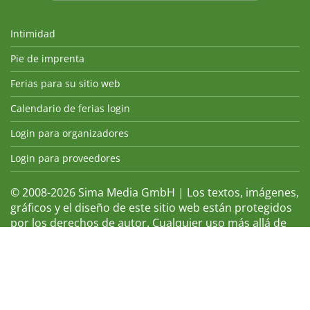
Intimidad
Pie de imprenta
Ferias para su sitio web
Calendario de ferias login
Login para organizadores
Login para proveedores
© 2008-2026 Sima Media GmbH | Los textos, imágenes,
gráficos y el diseño de este sitio web están protegidos
por los derechos de autor. Cualquier uso más allá de
los estrechos límites de la ley de derechos de autor no
está permitido sin consentimiento. Abuso sera
sancionado sin previo aviso. Los logotipos y nombres
de ferias que aparecen son marcas registradas y, por
tanto, la propiedad de las respectivas compañías.