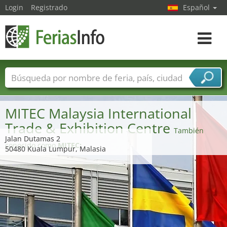
Login
Registrado
Español
Navega
toggle
Nombres de ferias
Países
Ciudades
Sectores de ferias
MITEC Malaysia International
Sectores de proveedor de servicios
Trade & Exhibition Centre
También
Jalan Dutamas 2
conocido como
MITEC;
50480 Kuala Lumpur, Malasia