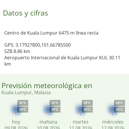
Datos y cifras
Centro de Kuala Lumpur 6475 m línea recta
GPS: 3.17927800,101.66785500
SZB 8.86 km
Aeropuerto Internacional de Kuala Lumpur KUL 30.11
km
Previsión meteorológica en
Kuala Lumpur, Malasia
31°C
31°C
29°C
29°C
29°C
29°C
26°C
25°C
hoy
mañana
martes
miércoles
09.08.2026
10.08.2026
11.08.2026
12.08.2026