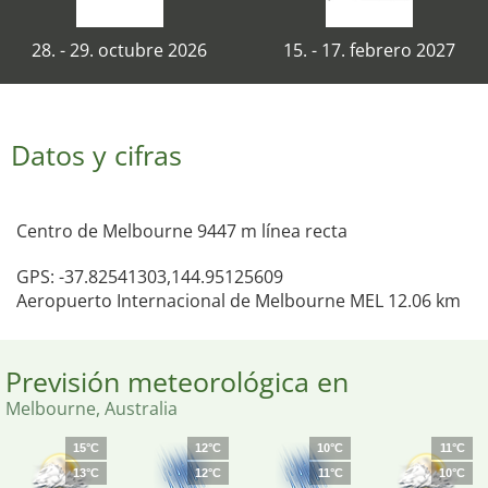
28. - 29. octubre 2026
15. - 17. febrero 2027
Datos y cifras
Centro de Melbourne 9447 m línea recta
GPS: -37.82541303,144.95125609
Aeropuerto Internacional de Melbourne MEL 12.06 km
Previsión meteorológica en
Melbourne, Australia
15°C
12°C
10°C
11°C
13°C
12°C
11°C
10°C