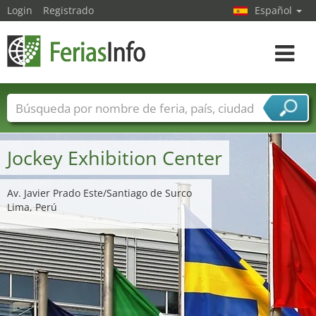
Login
Registrado
Español
Navega
toggle
Nombres de ferias
Países
Ciudades
Sectores de ferias
Jockey Exhibition Center
Sectores de proveedor de servicios
Av. Javier Prado Este/Santiago de Surco
Lima, Perú