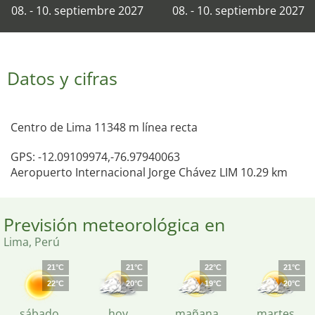
08. - 10. septiembre 2027
08. - 10. septiembre 2027
Datos y cifras
Centro de Lima 11348 m línea recta
GPS: -12.09109974,-76.97940063
Aeropuerto Internacional Jorge Chávez LIM 10.29 km
Previsión meteorológica en
Lima, Perú
21°C
21°C
22°C
21°C
22°C
20°C
19°C
20°C
sábado
hoy
mañana
martes