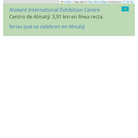
Leaflet
|
Map data ©
OpenStreetMap
contributors,
CC-BY-SA
Atakent International Exhibition Centre
Centro de Almatý: 3,91 km en línea recta
ferias que se celebren en Almatý