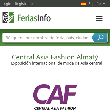
Login
Registrado
Español
Navega
toggle
Nombres de ferias
Países
Ciudades
Sectores de ferias
Sectores de proveedor de servicios
Central Asia Fashion Almatý
| Exposición internacional de moda de Asia central