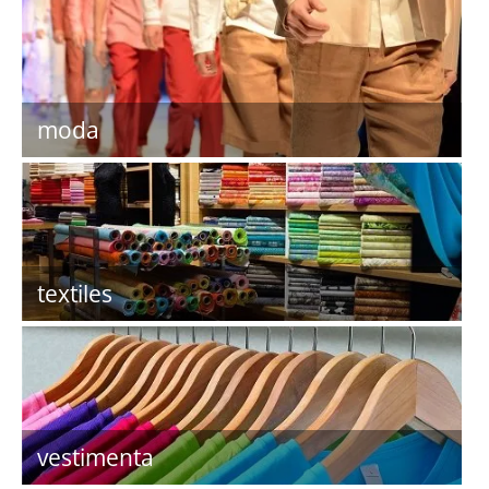
moda
textiles
vestimenta