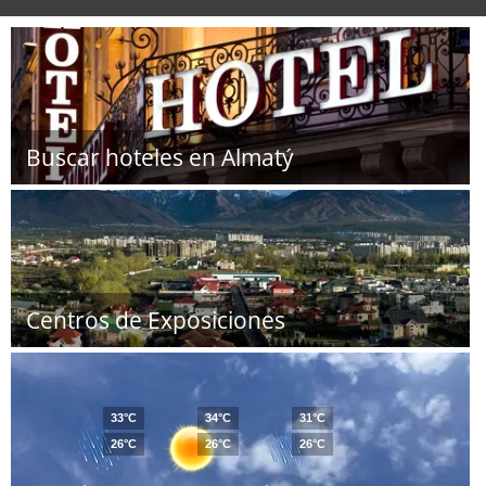
Buscar hoteles en Almatý
Centros de Exposiciones
33°C
34°C
31°C
26°C
26°C
26°C