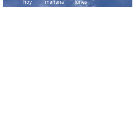
hoy
mañana
lunes