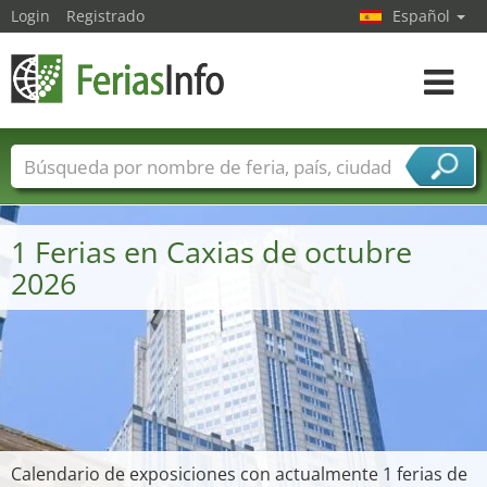
Login
Registrado
Español
Navega
toggle
Nombres de ferias
Países
Ciudades
Sectores de ferias
1 Ferias en Caxias de octubre
Sectores de proveedor de servicios
2026
Calendario de exposiciones con actualmente 1 ferias de