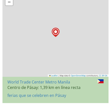
−
Leaflet
|
Map data ©
OpenStreetMap
contributors,
CC-BY-SA
World Trade Center Metro Manila
Centro de Pásay: 1,39 km en línea recta
ferias que se celebren en Pásay