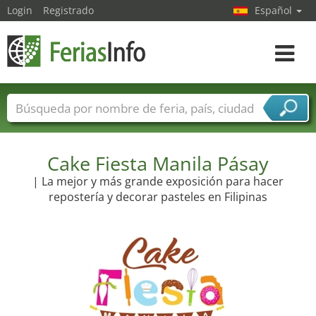
Login
Registrado
Español
Navega
toggle
Nombres de ferias
Países
Ciudades
Sectores de ferias
Sectores de proveedor de servicios
Cake Fiesta Manila Pásay
| La mejor y más grande exposición para hacer
repostería y decorar pasteles en Filipinas