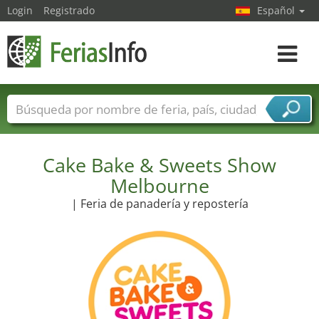
Login
Registrado
Español
Navega
toggle
Nombres de ferias
Países
Ciudades
Sectores de ferias
Sectores de proveedor de servicios
Cake Bake & Sweets Show
Melbourne
| Feria de panadería y repostería