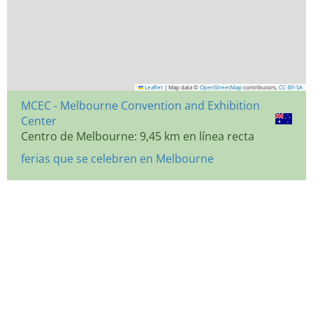
Leaflet
|
Map data ©
OpenStreetMap
contributors,
CC-BY-SA
MCEC - Melbourne Convention and Exhibition
Center
Centro de Melbourne: 9,45 km en línea recta
ferias que se celebren en Melbourne