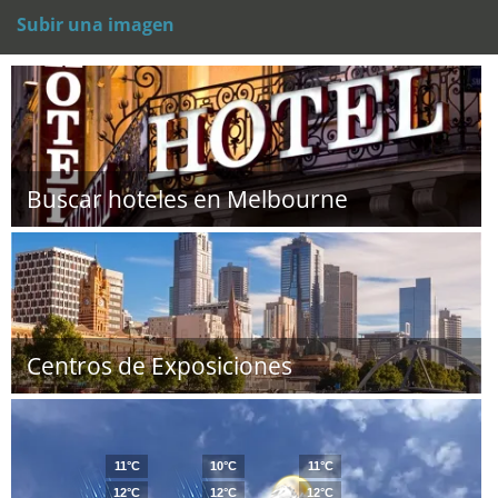
Subir una imagen
Buscar hoteles en Melbourne
Centros de Exposiciones
11°C
10°C
11°C
12°C
12°C
12°C