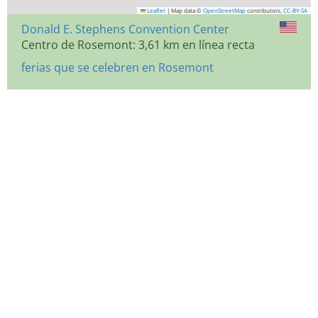
Leaflet
|
Map data ©
OpenStreetMap
contributors,
CC-BY-SA
Donald E. Stephens Convention Center
Centro de Rosemont: 3,61 km en línea recta
ferias que se celebren en Rosemont