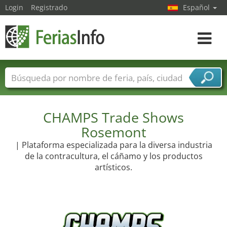
Login
Registrado
Español
Navega
toggle
Nombres de ferias
Países
Ciudades
Sectores de ferias
Sectores de proveedor de servicios
CHAMPS Trade Shows
Rosemont
| Plataforma especializada para la diversa industria
de la contracultura, el cáñamo y los productos
artísticos.