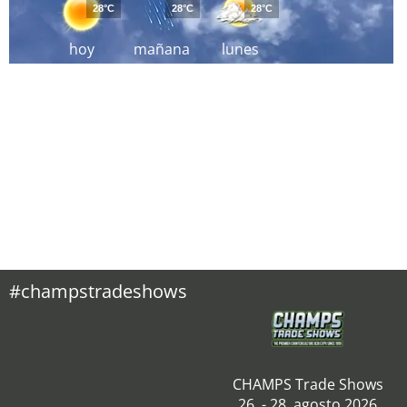
28°C
28°C
28°C
hoy
mañana
lunes
#champstradeshows
CHAMPS Trade Shows
26. - 28. agosto 2026