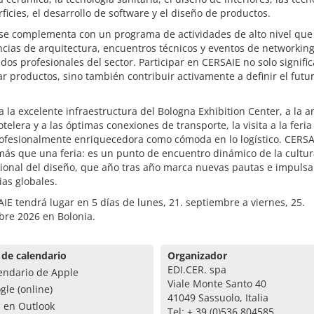
ficies, el desarrollo de software y el diseño de productos.
 se complementa con un programa de actividades de alto nivel que
cias de arquitectura, encuentros técnicos y eventos de networkin
dos profesionales del sector. Participar en CERSAIE no solo signific
r productos, sino también contribuir activamente a definir el futu
a la excelente infraestructura del Bologna Exhibition Center, a la a
otelera y a las óptimas conexiones de transporte, la visita a la feria
rofesionalmente enriquecedora como cómoda en lo logístico. CERSA
ás que una feria: es un punto de encuentro dinámico de la cultur
ional del diseño, que año tras año marca nuevas pautas e impulsa
as globales.
IE tendrá lugar en 5 días de lunes, 21. septiembre a viernes, 25.
bre 2026 en Bolonia.
 de calendario
Organizador
EDI.CER. spa
endario de Apple
Viale Monte Santo 40
gle (online)
41049 Sassuolo, Italia
a en Outlook
Tel: + 39 (0)536 804585