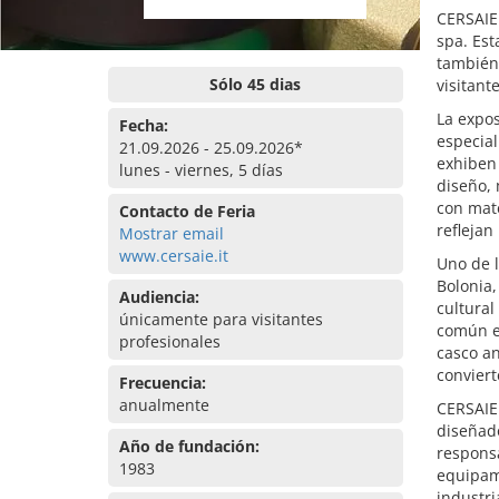
CERSAIE 
spa. Est
también 
Sólo 45 dias
visitant
La expos
Fecha:
especial
21.09.2026 - 25.09.2026*
exhiben
lunes - viernes, 5 días
diseño, 
con mate
Contacto de Feria
reflejan
Mostrar email
www.cersaie.it
Uno de l
Bolonia,
Audiencia:
cultural
únicamente para visitantes
común en
profesionales
casco an
conviert
Frecuencia:
anualmente
CERSAIE 
diseñado
Año de fundación:
responsa
1983
equipami
industri