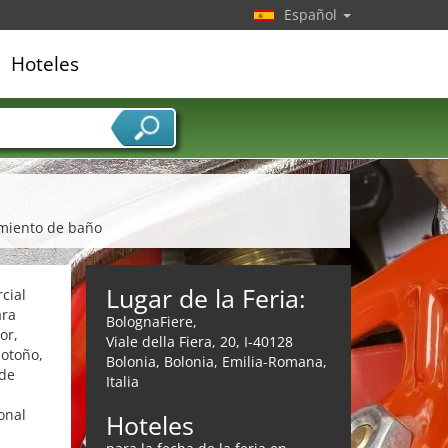
Español
Hoteles
edor de servicios
amiento de baño
Lugar de la Feria:
cial
ara
BolognaFiere,
or,
Viale della Fiera, 20, I-40128
 otoño,
Bolonia, Bolonia, Emilia-Romana,
 de
Italia
onal
Hoteles