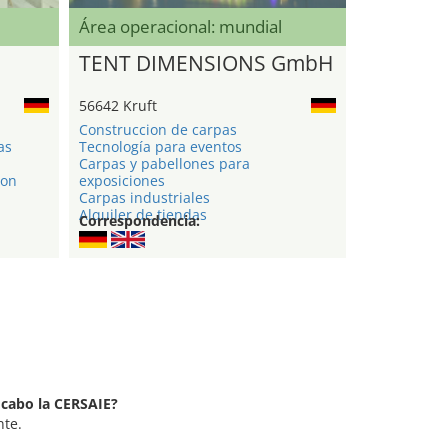
Área operacional: mundial
TENT DIMENSIONS GmbH
56642 Kruft
Construccion de carpas
as
Tecnología para eventos
Carpas y pabellones para
ion
exposiciones
Carpas industriales
Alquiler de tiendas
Correspondencia:
 cabo la CERSAIE?
nte.