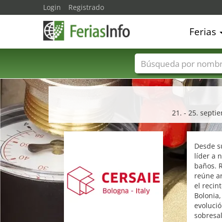
Login
Registrado
Ferias
Nombres de ferias
21. - 25. sept
Desde s
líder a 
baños. 
reúne ar
el recin
Bolonia,
evolució
sobresal