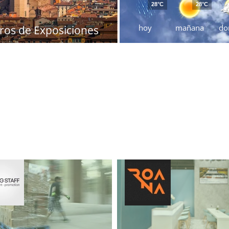
28°C
28°C
hoy
mañana
do
ros de Exposiciones