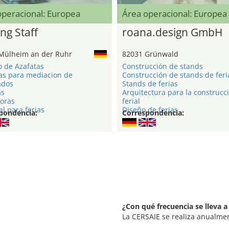
operacional: Europea
Área operacional: Europea
ng Staff
roana.design GmbH
Mülheim an der Ruhr
82031 Grünwald
o de Azafatas
Construcción de stands
as para mediacion de
Construcción de stands de feri
ados
Stands de ferias
as
Arquitectura para la construcc
oras
ferial
l para ferias
Diseño de ferias
pondencia:
Correspondencia:
¿Con qué frecuencia se lleva a
La CERSAIE se realiza anualme