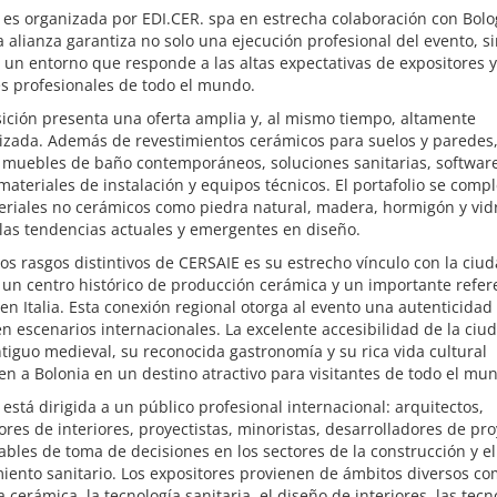
es organizada por EDI.CER. spa en estrecha colaboración con Bolo
a alianza garantiza no solo una ejecución profesional del evento, s
un entorno que responde a las altas expectativas de expositores y
es profesionales de todo el mundo.
ición presenta una oferta amplia y, al mismo tiempo, altamente
izada. Además de revestimientos cerámicos para suelos y paredes,
 muebles de baño contemporáneos, soluciones sanitarias, softwar
materiales de instalación y equipos técnicos. El portafolio se com
riales no cerámicos como piedra natural, madera, hormigón y vidr
 las tendencias actuales y emergentes en diseño.
os rasgos distintivos de CERSAIE es su estrecho vínculo con la ciu
 un centro histórico de producción cerámica y un importante refer
 en Italia. Esta conexión regional otorga al evento una autenticidad
 escenarios internacionales. La excelente accesibilidad de la ciu
tiguo medieval, su reconocida gastronomía y su rica vida cultural
en a Bolonia en un destino atractivo para visitantes de todo el mu
está dirigida a un público profesional internacional: arquitectos,
res de interiores, proyectistas, minoristas, desarrolladores de pro
bles de toma de decisiones en los sectores de la construcción y el
ento sanitario. Los expositores provienen de ámbitos diversos co
a cerámica, la tecnología sanitaria, el diseño de interiores, las tecn