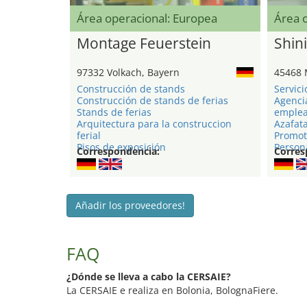
Área operacional: Europea
Área 
Montage Feuerstein
Shini
97332 Volkach, Bayern
45468 
Construcción de stands
Servici
Construcción de stands de ferias
Agenci
Stands de ferias
emple
Arquitectura para la construccion
Azafat
ferial
Promot
Pisos de exposición
Persona
Correspondencia:
Corres
Añadir los proveedores!
FAQ
¿Dónde se lleva a cabo la CERSAIE?
La CERSAIE e realiza en Bolonia, BolognaFiere.