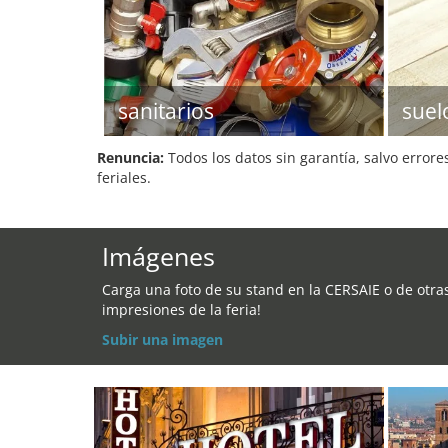
sanitarios
suel
Renuncia:
Todos los datos sin garantía, salvo errore
feriales.
Imágenes
Carga una foto de su stand en la CERSAIE o de otra
impresiones de la feria!
Subir una imagen