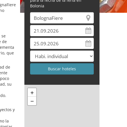
para la fecha de la feria en
gnaFiere
Bolonia
ino
 se
e de
plementa
io, que
dad de
ente
 poco
dad, su
+
ndo.
−
yectos y
mo la
ologías