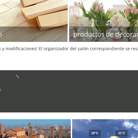
o
productos de decora
s y modificaciones! El organizador del salón correspondiente se re
s
29°C
31°C