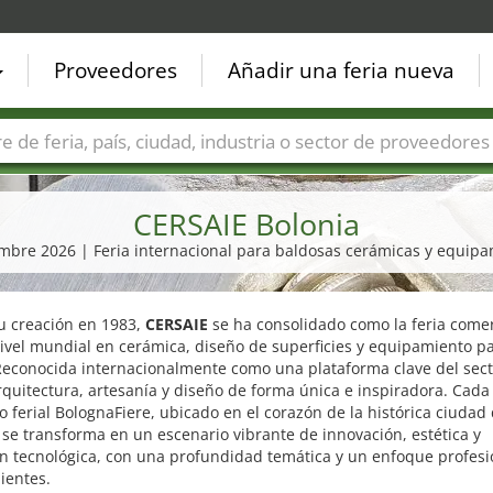
Proveedores
Añadir una feria nueva
Países
Ciudades
Sectores de ferias
Sectores de prove
CERSAIE Bolonia
iembre 2026 | Feria internacional para baldosas cerámicas y equip
u creación en 1983,
CERSAIE
se ha consolidado como la feria comer
nivel mundial en cerámica, diseño de superficies y equipamiento p
Reconocida internacionalmente como una plataforma clave del sect
quitectura, artesanía y diseño de forma única e inspiradora. Cada
to ferial BolognaFiere, ubicado en el corazón de la histórica ciudad
 se transforma en un escenario vibrante de innovación, estética y
n tecnológica, con una profundidad temática y un enfoque profesi
ientes.