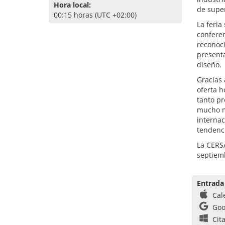
Hora local:
de super
00:15 horas (UTC +02:00)
La feria
conferen
reconoci
presenta
diseño.
Gracias 
oferta h
tanto p
mucho m
internac
tendenci
La CERSA
septiem
Entrada
Cal
Goo
Cit