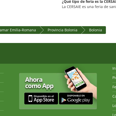
¿Qué tipo de feria es la CERSA
La CERSAIE es una feria de san
tramar Emilia-Romana
Provincia Bolonia
Bolonia
I
P
Fe
Ca
L
L