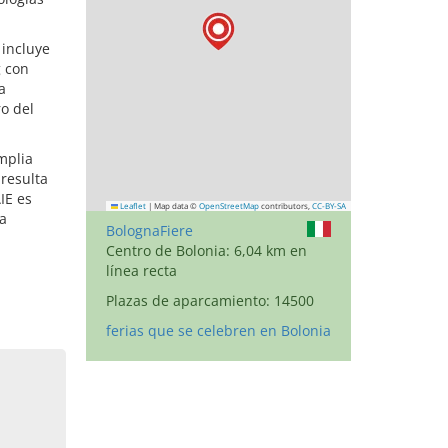
 incluye
g con
a
ro del
mplia
 resulta
IE es
Leaflet
|
Map data ©
OpenStreetMap
contributors,
CC-BY-SA
a
BolognaFiere
Centro de Bolonia: 6,04 km en
línea recta
Plazas de aparcamiento: 14500
ferias que se celebren en Bolonia