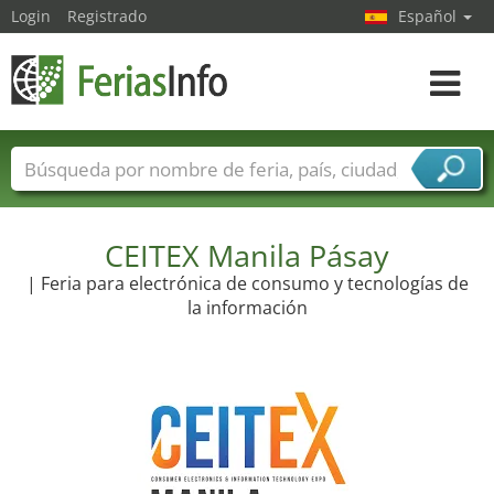
Login
Registrado
Español
Navega
toggle
Nombres de ferias
Países
Ciudades
Sectores de ferias
Sectores de proveedor de servicios
CEITEX Manila Pásay
| Feria para electrónica de consumo y tecnologías de
la información