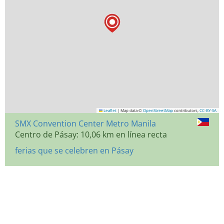
Leaflet
|
Map data ©
OpenStreetMap
contributors,
CC-BY-SA
SMX Convention Center Metro Manila
Centro de Pásay: 10,06 km en línea recta
ferias que se celebren en Pásay