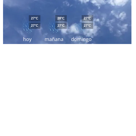
27°C
28°C
27°C
27°C
27°C
27°C
hoy
mañana
domingo