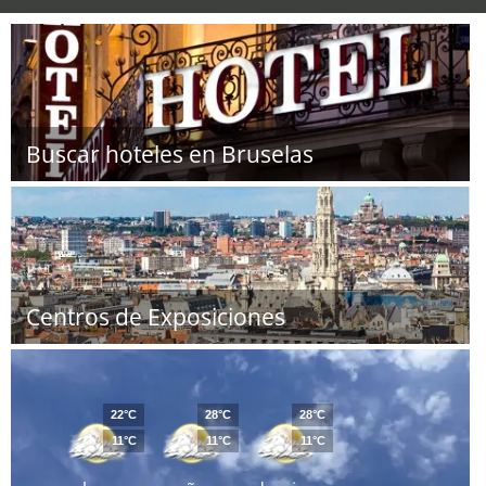
Buscar hoteles en Bruselas
Centros de Exposiciones
22°C
28°C
28°C
11°C
11°C
11°C