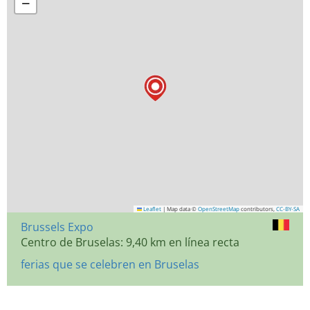
−
Leaflet
|
Map data ©
OpenStreetMap
contributors,
CC-BY-SA
Brussels Expo
Centro de Bruselas: 9,40 km en línea recta
ferias que se celebren en Bruselas