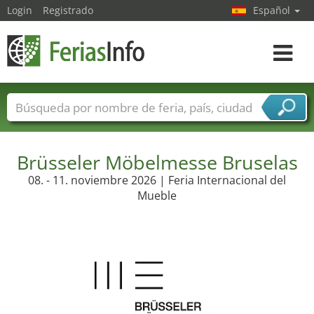
Login
Registrado
Español
Navega
toggle
Nombres de ferias
Países
Ciudades
Sectores de ferias
Brüsseler Möbelmesse Bruselas
Sectores de proveedor de servicios
08. - 11. noviembre 2026 | Feria Internacional del
Mueble