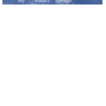
hoy
mañana
domingo