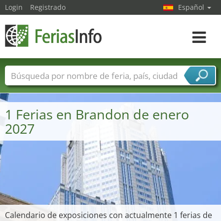
Login
Registrado
Español
Navega
toggle
Nombres de ferias
Países
Ciudades
Sectores de ferias
1 Ferias en Brandon de enero
Sectores de proveedor de servicios
2027
Calendario de exposiciones con actualmente 1 ferias de