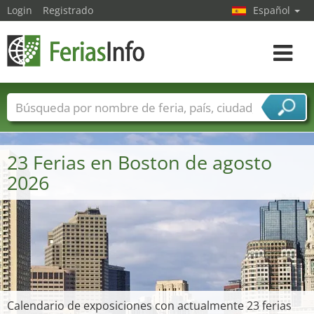
Login
Registrado
Español
Navega
toggle
Nombres de ferias
Países
Ciudades
Sectores de ferias
23 Ferias en Boston de agosto
Sectores de proveedor de servicios
2026
Calendario de exposiciones con actualmente 23 ferias