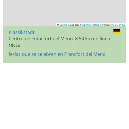
Leaflet
|
Map data ©
OpenStreetMap
contributors,
CC-BY-SA
Klassikstadt
Centro de Fráncfort del Meno: 8,54 km en línea
recta
ferias que se celebren en Fráncfort del Meno