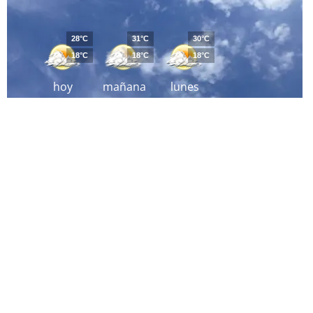
28°C
31°C
30°C
18°C
18°C
18°C
hoy
mañana
lunes