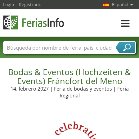
Login
Registrado
Español
Navega
toggle
Nombres de ferias
Países
Ciudades
Sectores de ferias
Bodas & Eventos (Hochzeiten &
Sectores de proveedor de servicios
Events) Fráncfort del Meno
14. febrero 2027 | Feria de bodas y eventos | Feria
Regional