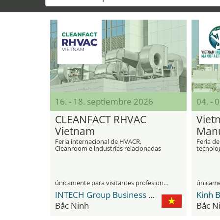
16. - 18. septiembre 2026
04. - 
CLEANFACT RHVAC
Viet
Vietnam
Manu
Feria internacional de HVACR,
Feria de
Cleanroom e industrias relacionadas
tecnolog
con la fabricación y la construcción
automat
industrial, hasta las altas tecnologías
únicamente para visitantes profesionales
INTECH Group Business Hub
Kinh B
Bắc Ninh
Bắc N