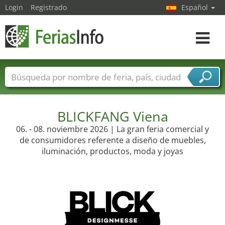
Login
Registrado
Español
Navega
toggle
Nombres de ferias
Países
Ciudades
Sectores de ferias
Sectores de proveedor de servicios
BLICKFANG Viena
06. - 08. noviembre 2026 | La gran feria comercial y
de consumidores referente a diseño de muebles,
iluminación, productos, moda y joyas