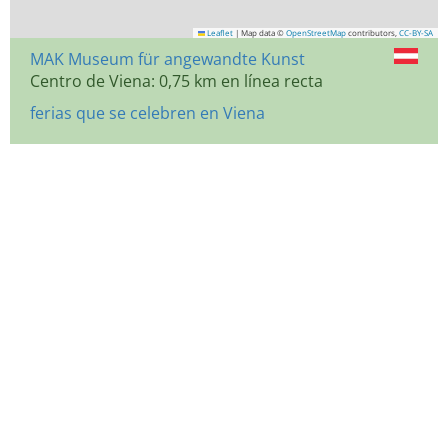
Leaflet
|
Map data ©
OpenStreetMap
contributors,
CC-BY-SA
MAK Museum für angewandte Kunst
Centro de Viena: 0,75 km en línea recta
ferias que se celebren en Viena