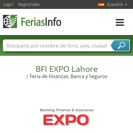
Login
Registrado
Español
Navega
toggle
Nombres de ferias
Países
Ciudades
Sectores de ferias
Sectores de proveedor de servicios
BFI EXPO Lahore
| Feria de Finanzas, Banca y Seguros