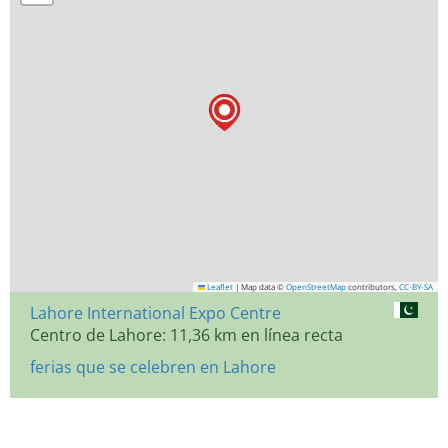
Leaflet
|
Map data ©
OpenStreetMap
contributors,
CC-BY-SA
Lahore International Expo Centre
Centro de Lahore: 11,36 km en línea recta
ferias que se celebren en Lahore