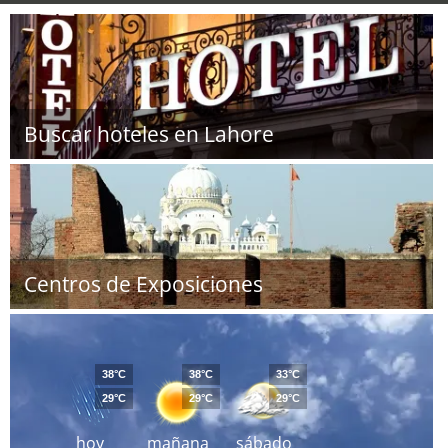
Buscar hoteles en Lahore
Centros de Exposiciones
38°C
38°C
33°C
29°C
29°C
29°C
hoy
mañana
sábado