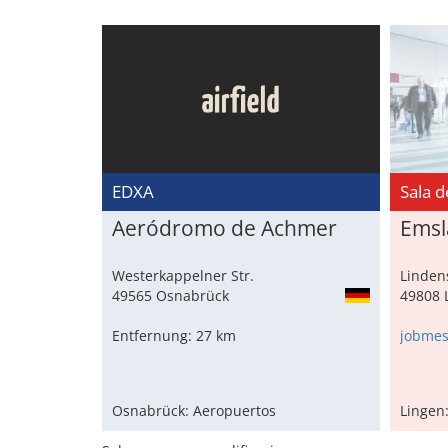
EDXA
Sala 
Aeródromo de Achmer
Emsl
Westerkappelner Str.
Lindens
49565 Osnabrück
49808 
Entfernung: 27 km
jobmes
Osnabrück: Aeropuertos
Lingen