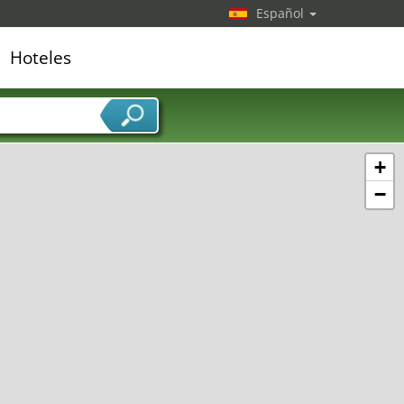
Español
Hoteles
edor de servicios
+
−