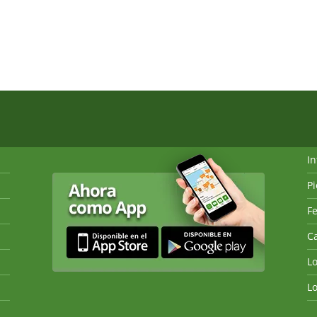
I
P
Fe
Ca
L
L