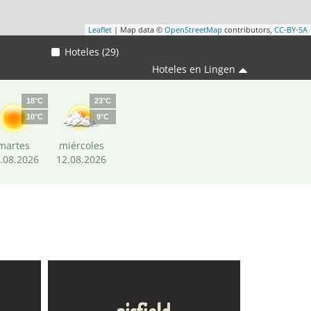
Leaflet
| Map data ©
OpenStreetMap
contributors,
CC-BY-SA
Hoteles (29)
Hoteles en Lingen
18°C
23°C
10°C
9°C
martes
miércoles
.08.2026
12.08.2026