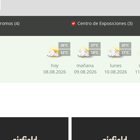
romos (4)
Centro de Exposiciones (3)
26°C
27°C
20°C
12°C
19°C
17°C
hoy
mañana
lunes
08.08.2026
09.08.2026
10.08.2026
11