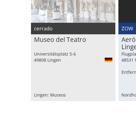
cerrado
ZOW
Museo del Teatro
Aeró
Ling
Universitätsplatz 5-6
Flugpla
49808 Lingen
48531 
Entfer
Lingen: Museos
Nordho