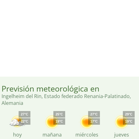
Previsión meteorológica en
Ingelheim del Rin, Estado federado Renania-Palatinado,
Alemania
27°C
25°C
27°C
29°C
22°C
19°C
17°C
19°C
hoy
mañana
miércoles
jueves