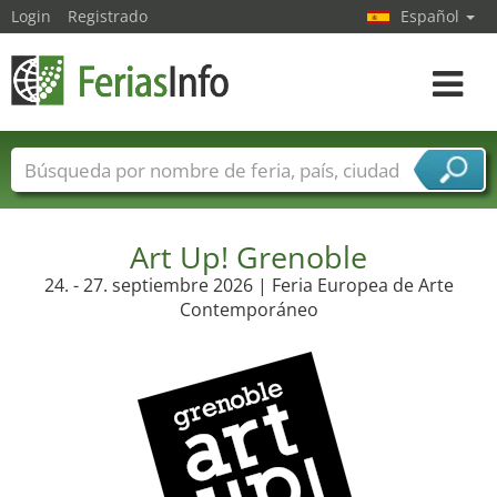
Login
Registrado
Español
Navega
toggle
Nombres de ferias
Países
Ciudades
Sectores de ferias
Sectores de proveedor de servicios
Art Up! Grenoble
24. - 27. septiembre 2026 | Feria Europea de Arte
Contemporáneo