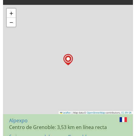
+
−
Leaflet
|
Map data ©
OpenStreetMap
contributors,
CC-BY-SA
Alpexpo
Centro de Grenoble: 3,53 km en línea recta