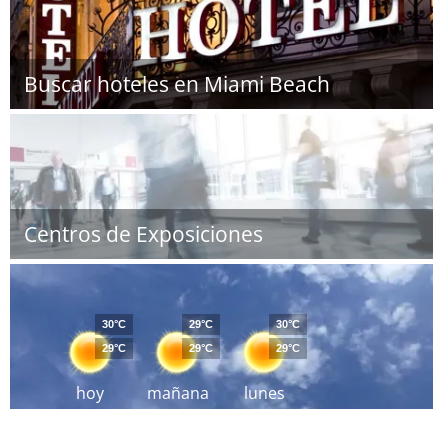
Buscar hoteles en Miami Beach
Centros de Exposiciones
30°C
29°C
30°C
29°C
29°C
29°C
hoy
mañana
lunes