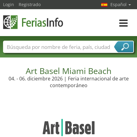
Login
Registrado
Español
Navega
toggle
Nombres de ferias
Países
Ciudades
Sectores de ferias
Sectores de proveedor de servicios
Art Basel Miami Beach
04. - 06. diciembre 2026 | Feria internacional de arte
contemporáneo