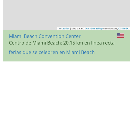
Leaflet
|
Map data ©
OpenStreetMap
contributors,
CC-BY-SA
Miami Beach Convention Center
Centro de Miami Beach: 20,15 km en línea recta
ferias que se celebren en Miami Beach