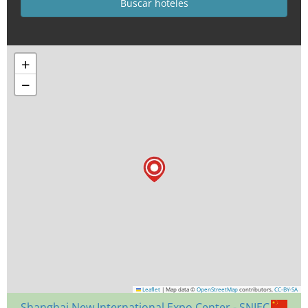
+
−
Leaflet
|
Map data ©
OpenStreetMap
contributors,
CC-BY-SA
Shanghai New International Expo Center - SNIEC