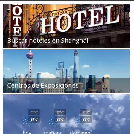
Buscar hoteles en Shanghái
Centros de Exposiciones
31°C
29°C
25°C
29°C
29°C
29°C
hoy
mañana
domingo