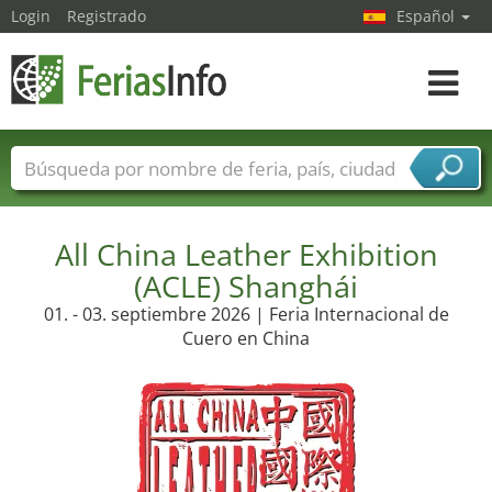
Login
Registrado
Español
Navega
toggle
Nombres de ferias
Países
Ciudades
Sectores de ferias
Sectores de proveedor de servicios
All China Leather Exhibition
(ACLE) Shanghái
01. - 03. septiembre 2026 | Feria Internacional de
Cuero en China