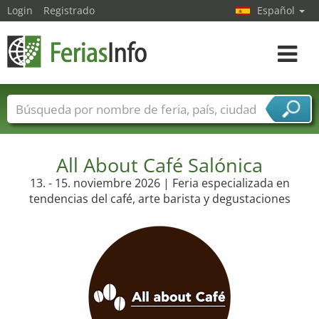
Login
Registrado
Español
Navega
toggle
Nombres de ferias
Países
Ciudades
Sectores de ferias
Sectores de proveedor de servicios
All About Café Salónica
13. - 15. noviembre 2026 | Feria especializada en
tendencias del café, arte barista y degustaciones