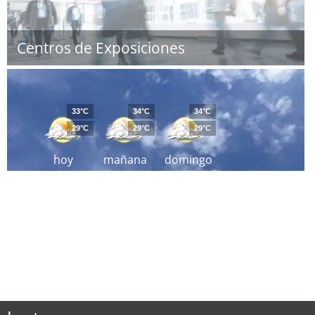
Centros de Exposiciones
33°C
34°C
34°C
29°C
29°C
29°C
hoy
mañana
domingo