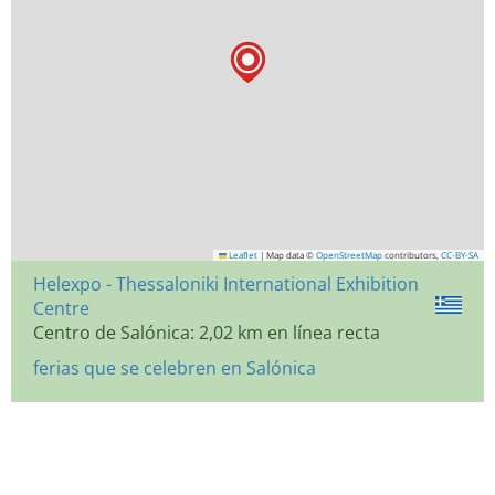
Leaflet
|
Map data ©
OpenStreetMap
contributors,
CC-BY-SA
Helexpo - Thessaloniki International Exhibition
Centre
Centro de Salónica: 2,02 km en línea recta
ferias que se celebren en Salónica