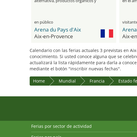
alternativa, productos orgánicos y
en el ám
salud holística
decorac
en público
Arena du Pays d'Aix
Arena 
Aix-en-Provence
Aix-e
Calendario con las ferias actuales 3 previstas en Ai
conocimiento. Si usted conoce alguna que se celebre
actualizará la lista rápidamente para darla a conoce
mediante el botón "inscribir nuevas fechas".
Home
Mundial
Francia
Estado f
Ferias por sector de actividad