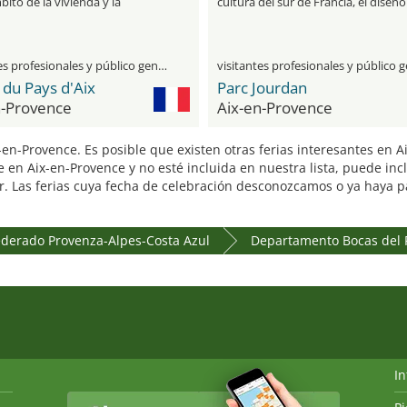
bito de la vivienda y la
cultura del sur de Francia, el diseño
ión
los placeres culinarios
visitantes profesionales y público general
du Pays d'Aix
Parc Jourdan
n-Provence
Aix-en-Provence
x-en-Provence. Es posible que existen otras ferias interesantes en
 en Aix-en-Provence y no esté incluida en nuestra lista, puede in
r. Las ferias cuya fecha de celebración desconozcamos o ya haya pas
ederado Provenza-Alpes-Costa Azul
Departamento Bocas del
I