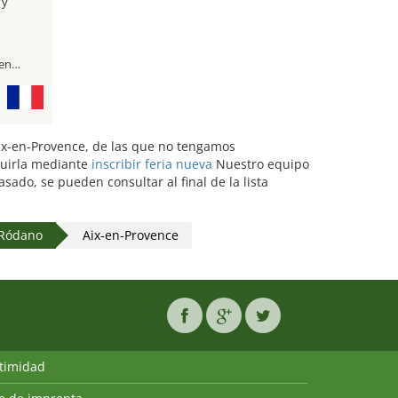
 y
visitantes profesionales y público general
 Aix-en-Provence, de las que no tengamos
cluirla mediante
inscribir feria nueva
Nuestro equipo
ado, se pueden consultar al final de la lista
 Ródano
Aix-en-Provence
ntimidad