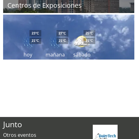
Centros de Exposiciones
23°C
27°C
25°C
21°C
21°C
21°C
hoy
mañana
sábado
Junto
Otros eventos