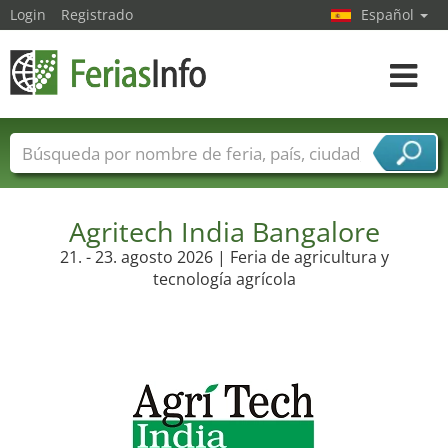
Login
Registrado
Español
Navega
toggle
Nombres de ferias
Países
Ciudades
Sectores de ferias
Sectores de proveedor de servicios
Agritech India Bangalore
21. - 23. agosto 2026 | Feria de agricultura y
tecnología agrícola