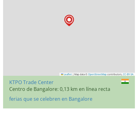
Leaflet
|
Map data ©
OpenStreetMap
contributors,
CC-BY-SA
KTPO Trade Center
Centro de Bangalore: 0,13 km en línea recta
ferias que se celebren en Bangalore