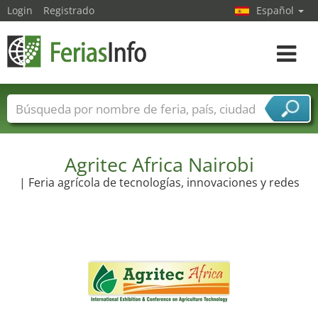
Login
Registrado
Español
Navega
toggle
Nombres de ferias
Países
Ciudades
Sectores de ferias
Sectores de proveedor de servicios
Agritec Africa Nairobi
| Feria agrícola de tecnologías, innovaciones y redes