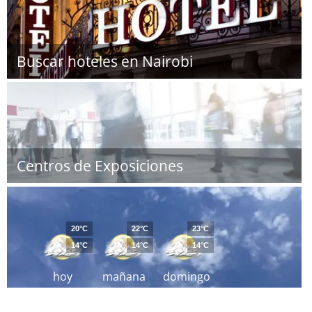
Buscar hoteles en Nairobi
Centros de Exposiciones
20°C
22°C
23°C
14°C
14°C
14°C
hoy
mañana
domingo