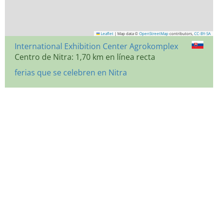
Leaflet
|
Map data ©
OpenStreetMap
contributors,
CC-BY-SA
International Exhibition Center Agrokomplex
Centro de Nitra: 1,70 km en línea recta
ferias que se celebren en Nitra