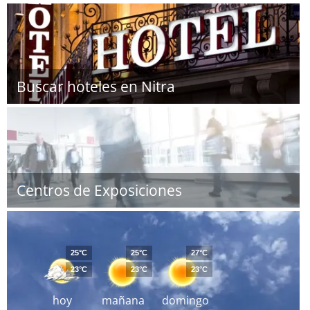
Buscar hoteles en Nitra
Centros de Exposiciones
25°C
25°C
27°C
23°C
23°C
23°C
hoy
mañana
domingo