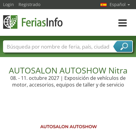
Login
Registrado
Español
Navega
toggle
Nombres de ferias
Países
Ciudades
Sectores de ferias
AUTOSALON AUTOSHOW Nitra
Sectores de proveedor de servicios
08. - 11. octubre 2027 | Exposición de vehículos de
motor, accesorios, equipos de taller y de servicio