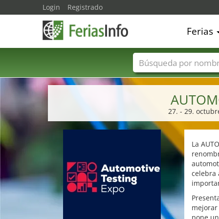
Login
Registrado
Ferias
Nombres de ferias
AUTOMO
27. - 29. octub
La AUTO
renombra
automotr
celebra
importa
Presenta
mejorar 
pone un 