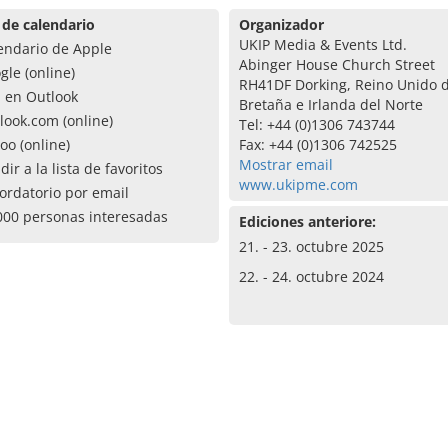
 de calendario
Organizador
UKIP Media & Events Ltd.
endario de Apple
Abinger House Church Street
gle (online)
RH41DF Dorking, Reino Unido 
a en Outlook
Bretaña e Irlanda del Norte
look.com (online)
Tel: +44 (0)1306 743744
oo (online)
Fax: +44 (0)1306 742525
Mostrar email
dir a la lista de favoritos
www.ukipme.com
ordatorio por email
000 personas interesadas
Ediciones anteriore:
21. - 23. octubre 2025
22. - 24. octubre 2024