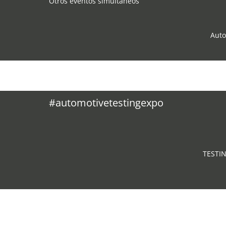
Otros eventos simultáneos
Auto
#automotivetestingexpo
TESTI