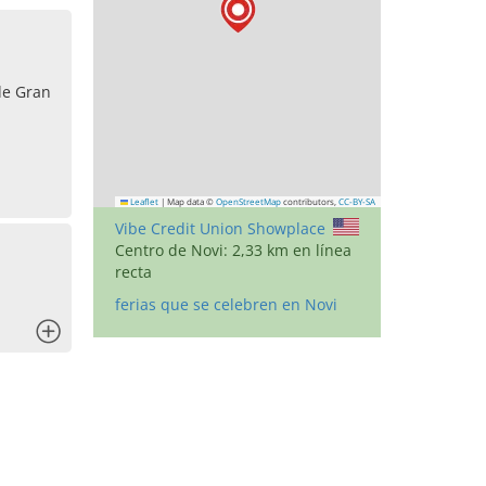
de Gran
Leaflet
|
Map data ©
OpenStreetMap
contributors,
CC-BY-SA
Vibe Credit Union Showplace
Centro de Novi: 2,33 km en línea
recta
ferias que se celebren en Novi
x