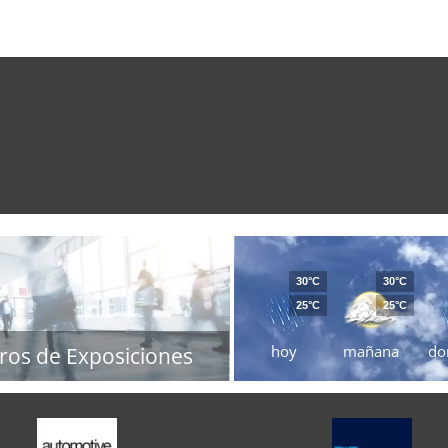
30°C
30°C
25°C
25°C
hoy
mañana
do
ros de Exposiciones