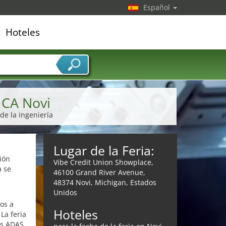
Español
Hoteles
edor de servicios
CA Novi
de la ingeniería
Lugar de la Feria:
ión
Vibe Credit Union Showplace,
a se
46100 Grand River Avenue,
48374 Novi, Michigan, Estados
Unidos
os a
Hoteles
La feria
as ADAS,