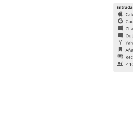
Entrada
Cal
Goo
Cit
Out
Yah
Aña
Rec
< 1