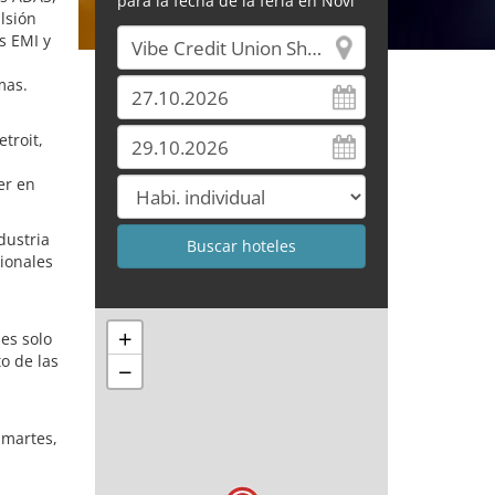
para la fecha de la feria en Novi
lsión
s EMI y
mas.
troit,
er en
dustria
ionales
+
es solo
o de las
−
martes,