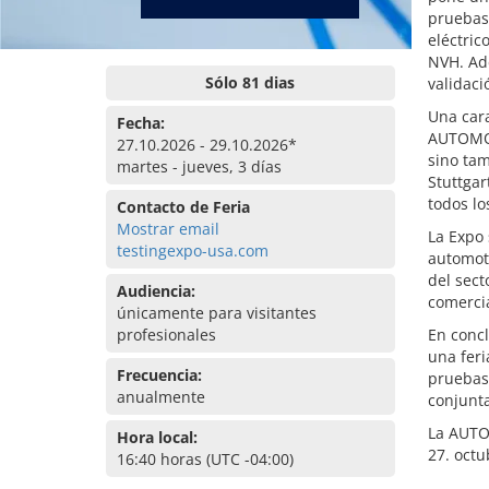
pruebas
eléctric
NVH. Ade
Sólo 81 dias
validaci
Una cara
Fecha:
AUTOMOT
27.10.2026 - 29.10.2026*
sino tam
martes - jueves, 3 días
Stuttgar
todos lo
Contacto de Feria
Mostrar email
La Expo 
testingexpo-usa.com
automotr
del sect
Audiencia:
comercia
únicamente para visitantes
profesionales
En conc
una feri
Frecuencia:
pruebas
anualmente
conjunta
La AUTO
Hora local:
27. octu
16:40 horas (UTC -04:00)