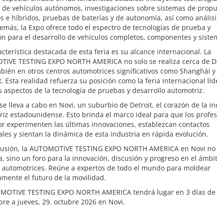
 de vehículos autónomos, investigaciones sobre sistemas de propu
os e híbridos, pruebas de baterías y de autonomía, así como análisi
más, la Expo ofrece todo el espectro de tecnologías de prueba y
ón para el desarrollo de vehículos completos, componentes y siste
cterística destacada de esta feria es su alcance internacional. La
IVE TESTING EXPO NORTH AMERICA no solo se realiza cerca de De
bién en otros centros automotrices significativos como Shanghái y
t. Esta realidad refuerza su posición como la feria internacional líd
s aspectos de la tecnología de pruebas y desarrollo automotriz.
se lleva a cabo en Novi, un suburbio de Detroit, el corazón de la in
iz estadounidense. Esto brinda el marco ideal para que los profes
or experimenten las últimas innovaciones, establezcan contactos
les y sientan la dinámica de esta industria en rápida evolución.
lusión, la AUTOMOTIVE TESTING EXPO NORTH AMERICA en Novi no 
a, sino un foro para la innovación, discusión y progreso en el ámbit
 automotrices. Reúne a expertos de todo el mundo para moldear
mente el futuro de la movilidad.
MOTIVE TESTING EXPO NORTH AMERICA tendrá lugar en 3 días de 
bre a jueves, 29. octubre 2026 en Novi.