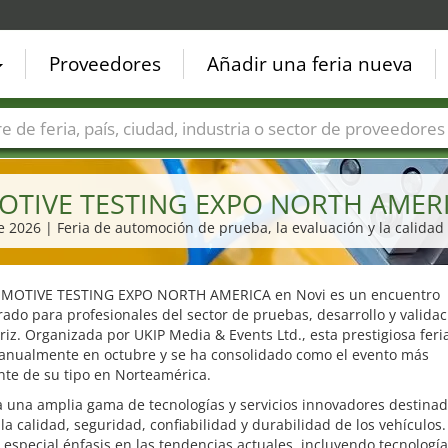
Proveedores
Añadir una feria nueva
Países
Ciudades
Sectores de ferias
Sectores de prove
TIVE TESTING EXPO NORTH AMERI
re 2026 | Feria de automoción de prueba, la evaluación y la calidad 
MOTIVE TESTING EXPO NORTH AMERICA en Novi es un encuentro
do para profesionales del sector de pruebas, desarrollo y validac
iz. Organizada por UKIP Media & Events Ltd., esta prestigiosa feri
 anualmente en octubre y se ha consolidado como el evento más
nte de su tipo en Norteamérica.
 una amplia gama de tecnologías y servicios innovadores destinad
la calidad, seguridad, confiabilidad y durabilidad de los vehículos. 
especial énfasis en las tendencias actuales, incluyendo tecnologí