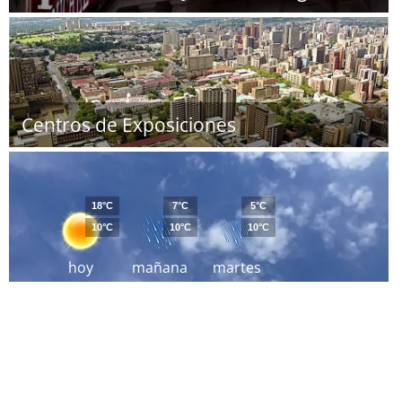
Centros de Exposiciones
18°C
7°C
5°C
10°C
10°C
10°C
hoy
mañana
martes