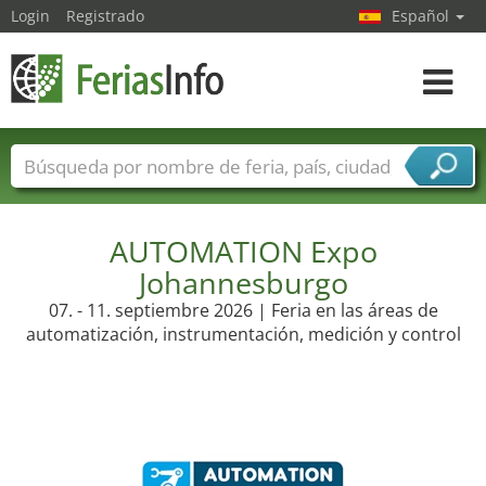
Login
Registrado
Español
Navega
toggle
Nombres de ferias
Países
Ciudades
Sectores de ferias
Sectores de proveedor de servicios
AUTOMATION Expo
Johannesburgo
07. - 11. septiembre 2026 | Feria en las áreas de
automatización, instrumentación, medición y control