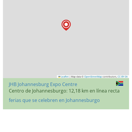
Leaflet
|
Map data ©
OpenStreetMap
contributors,
CC-BY-SA
JHB Johannesburg Expo Centre
Centro de Johannesburgo: 12,18 km en línea recta
ferias que se celebren en Johannesburgo