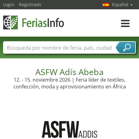
Login
Registrado
Español
Navega
toggle
Nombres de ferias
Países
Ciudades
Sectores de ferias
Sectores de proveedor de servicios
ASFW Adís Abeba
12. - 15. noviembre 2026 | Feria líder de textiles,
confección, moda y aprovisionamiento en África