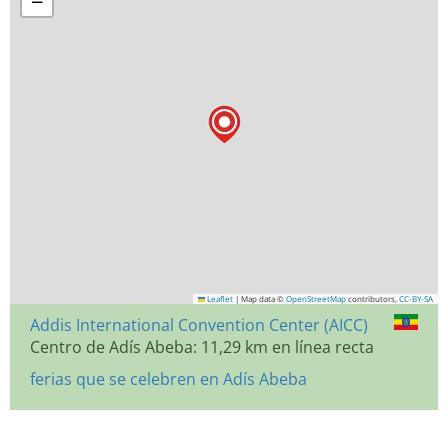
−
Leaflet
|
Map data ©
OpenStreetMap
contributors,
CC-BY-SA
Addis International Convention Center (AICC)
Centro de Adís Abeba: 11,29 km en línea recta
ferias que se celebren en Adís Abeba