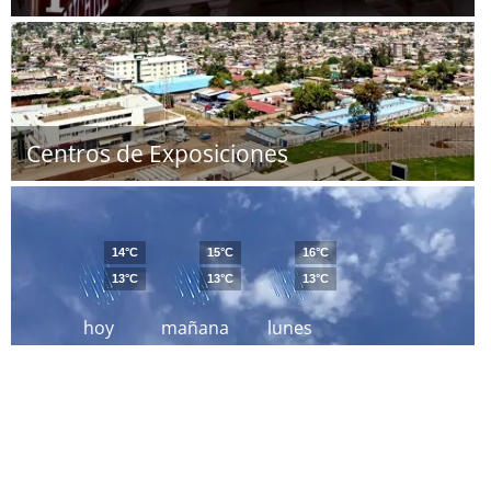
Centros de Exposiciones
14°C
15°C
16°C
13°C
13°C
13°C
hoy
mañana
lunes