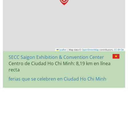
Leaflet
|
Map data ©
OpenStreetMap
contributors,
CC-BY-SA
SECC Saigon Exhibition & Convention Center
Centro de Ciudad Ho Chi Minh: 8,19 km en línea
recta
ferias que se celebren en Ciudad Ho Chi Minh