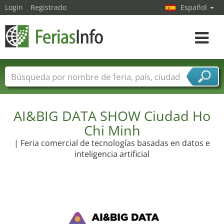
Login
Registrado
Español
Navega
toggle
Nombres de ferias
Países
Ciudades
Sectores de ferias
AI&BIG DATA SHOW Ciudad Ho
Sectores de proveedor de servicios
Chi Minh
| Feria comercial de tecnologías basadas en datos e
inteligencia artificial