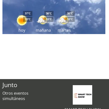
37°C
36°C
36°C
33°C
33°C
33°C
hoy
mañana
martes
Junto
Otros eventos
simultáneos