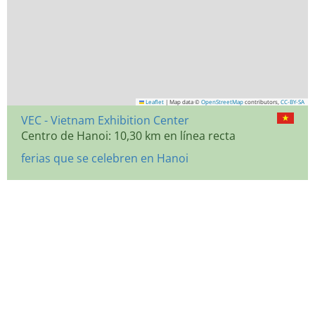
Leaflet
|
Map data ©
OpenStreetMap
contributors,
CC-BY-SA
VEC - Vietnam Exhibition Center
Centro de Hanoi: 10,30 km en línea recta
ferias que se celebren en Hanoi