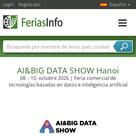
Login
Registrado
Español
Navega
toggle
Nombres de ferias
Países
Ciudades
Sectores de ferias
Sectores de proveedor de servicios
AI&BIG DATA SHOW Hanoi
08. - 10. octubre 2026 | Feria comercial de
tecnologías basadas en datos e inteligencia artificial