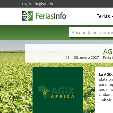
Login
Registrado
Ferias
Nombres de ferias
AG
28. - 30. enero 2027 | Feria
La AGIX
platafo
para imp
anualme
ciudad q
sudeste 