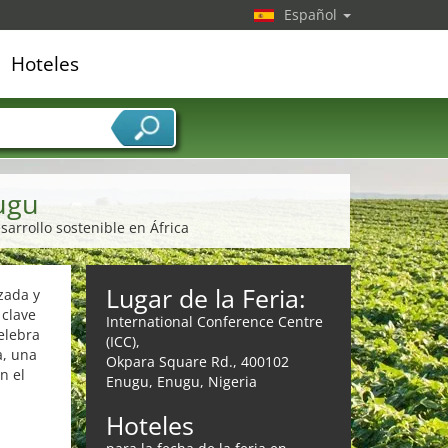
Español
Hoteles
edor de servicios
ugu
sarrollo sostenible en África
Lugar de la Feria:
zada y
 clave
International Conference Centre
celebra
(ICC),
a, una
Okpara Square Rd., 400102
n el
Enugu, Enugu, Nigeria
Hoteles