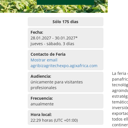
Sólo 175 dias
Fecha:
28.01.2027 - 30.01.2027*
jueves - sábado, 3 días
Contacto de Feria
Mostrar email
agribizagritechexpo.agixafrica.com
La feria
Audiencia:
panafric
únicamente para visitantes
tecnológ
profesionales
agroindu
estratég
Frecuencia:
temático
anualmente
inversió
exportac
Hora local:
todos el
22:29 horas (UTC +01:00)
continen