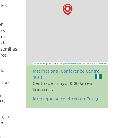
ción
en
ras
 de
n la
 semillas
ros,
Leaflet
|
Map data ©
OpenStreetMap
contributors,
CC-BY-SA
do:
International Conference Centre
(ICC)
 start-
Centro de Enugu: 0,00 km en
línea recta
a
ferias que se celebren en Enugu
es,
a, la
do