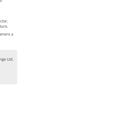
su
ctor,
turo.
 enero a
nge Ltd.