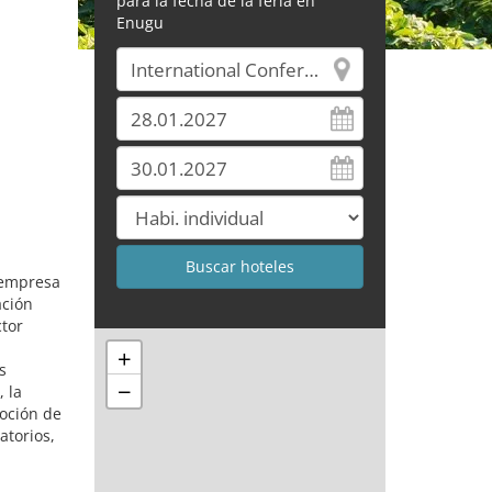
para la fecha de la feria en
Enugu
 empresa
ación
ctor
+
s
−
, la
moción de
atorios,