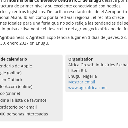
erno
International Conference Centre (ICC) de Enugu
destaca por 
ructura de primer nivel y su excelente conectividad con hoteles,
tos y centros logísticos. De fácil acceso tanto desde el Aeropuerto
ional Akanu Ibiam como por la red vial regional, el recinto ofrece
nes ideales para una feria que no solo refleja las tendencias del se
 impulsa activamente el desarrollo del agronegocio africano del fu
Agribusiness & Agritech Expo tendrá lugar en 3 días de jueves, 28.
 30. enero 2027 en Enugu.
 de calendario
Organizador
Africa Growth Industries Excha
endario de Apple
I Ikem Rd.
gle (online)
Enugu, Nigeria
a en Outlook
Mostrar email
look.com (online)
www.agixafrica.com
oo (online)
dir a la lista de favoritos
ordatorio por email
000 personas interesadas