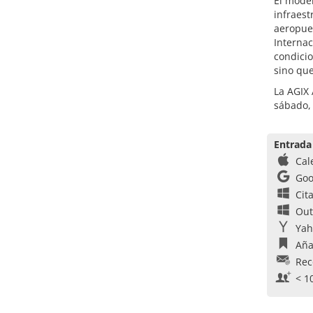
El mod
infraest
aeropuer
Internac
condicio
sino que
La AGIX 
sábado,
Entrada
Cal
Goo
Cit
Out
Yah
Aña
Rec
< 1