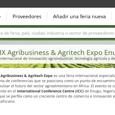
Proveedores
Añadir una feria nueva
Países
Ciudades
Sectores de ferias
Sectores de prove
IX Agribusiness & Agritech Expo En
 internacional de innovación agroindustrial, tecnología agrícola y de
 Agribusiness & Agritech Expo
es una feria internacional especiali
rma de conferencias que se posiciona como un punto de encuentro
ulsar el futuro del sector agroalimentario en África. El evento se 
nte en el
International Conference Centre (ICC)
de Enugu, Nigeri
ue se perfila como un creciente centro de comercio e innovación e
africano.