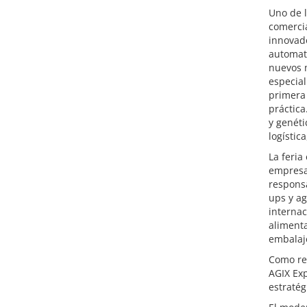
Uno de 
comerci
innovado
automati
nuevos m
especial
primera 
práctica
y genéti
logístic
La feria
empresar
responsa
ups y ag
internac
alimenta
embalaj
Como ref
AGIX Ex
estratég