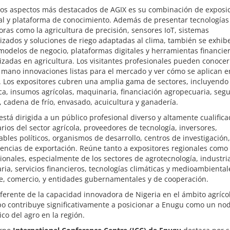
los aspectos más destacados de AGIX es su combinación de exposi
al y plataforma de conocimiento. Además de presentar tecnologías
ras como la agricultura de precisión, sensores IoT, sistemas
zados y soluciones de riego adaptadas al clima, también se exhib
odelos de negocio, plataformas digitales y herramientas financie
izadas en agricultura. Los visitantes profesionales pueden conocer
mano innovaciones listas para el mercado y ver cómo se aplican e
. Los expositores cubren una amplia gama de sectores, incluyendo
ca, insumos agrícolas, maquinaria, financiación agropecuaria, segu
a, cadena de frío, envasado, acuicultura y ganadería.
 está dirigida a un público profesional diverso y altamente cualifica
ios del sector agrícola, proveedores de tecnología, inversores,
bles políticos, organismos de desarrollo, centros de investigación,
encias de exportación. Reúne tanto a expositores regionales como
ionales, especialmente de los sectores de agrotecnología, industri
ria, servicios financieros, tecnologías climáticas y medioambiental
e, comercio, y entidades gubernamentales y de cooperación.
erente de la capacidad innovadora de Nigeria en el ámbito agrícol
po contribuye significativamente a posicionar a Enugu como un no
ico del agro en la región.