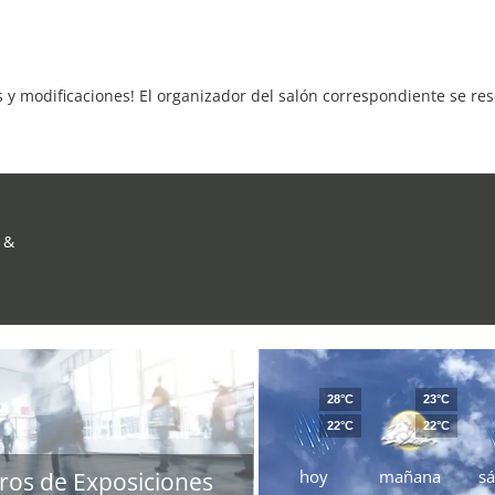
s y modificaciones! El organizador del salón correspondiente se re
 &
28°C
23°C
22°C
22°C
hoy
mañana
s
ros de Exposiciones