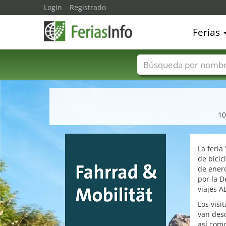
Login
Registrado
Ferias
Nombres de ferias
10
La feria
de bicic
de enero
por la D
viajes 
Los visi
van desd
así como