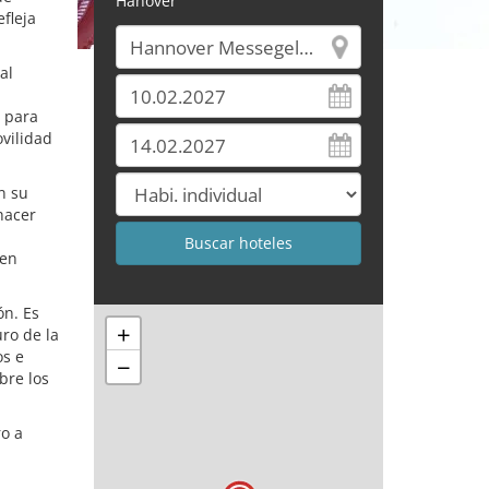
Hanóver
fleja
al
a para
vilidad
n su
hacer
 en
ón. Es
+
uro de la
os e
−
bre los
ro a