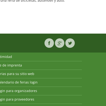
una feria de bicicletas, automóvil y auto.
ntimidad
ie de imprenta
rias para su sitio web
lendario de ferias login
ogin para organizadores
ogin para proveedores