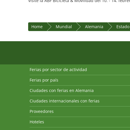
Visite la ABF Bicicleta & Movilidad del 10. - 14. febre
Home
Mundial
Alemania
Estado
Ferias por sector de actividad
Ferias por país
Ciudades con ferias en Alemania
Ciudades internacionales con ferias
Proveedores
Hoteles