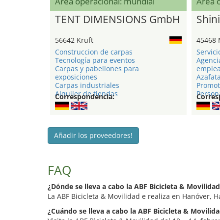
Área operacional: mundial
Área 
TENT DIMENSIONS GmbH
Shini
56642 Kruft
45468 
Construccion de carpas
Servici
Tecnología para eventos
Agenci
Carpas y pabellones para
emple
exposiciones
Azafat
Carpas industriales
Promot
Alquiler de tiendas
Persona
Correspondencia:
Corres
Añadir los proveedores!
FAQ
¿Dónde se lleva a cabo la ABF Bicicleta & Movilida
La ABF Bicicleta & Movilidad e realiza en Hanóver,
¿Cuándo se lleva a cabo la ABF Bicicleta & Movilid