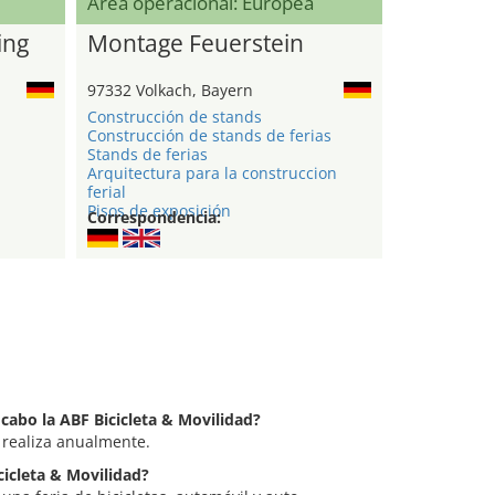
Área operacional: Europea
ing
Montage Feuerstein
97332 Volkach, Bayern
Construcción de stands
Construcción de stands de ferias
Stands de ferias
Arquitectura para la construccion
ferial
Pisos de exposición
Correspondencia:
 cabo la ABF Bicicleta & Movilidad?
e realiza anualmente.
icicleta & Movilidad?