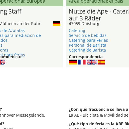
operacional: Europea
Área operacional: el país
ng Staff
Nutze die Ape - Cater
auf 3 Räder
Mülheim an der Ruhr
47059 Duisburg
o de Azafatas
Catering
as para mediacion de
Servicio de bebidas
ados
Catering para Ferias
as
Personal de Barista
oras
Catering de Barista
l para ferias
pondencia:
Correspondencia:
d?
¿Con qué frecuencia se lleva a
 Hannover Messegelände.
La ABF Bicicleta & Movilidad s
ad?
¿Qué tipo de feria es la ABF B