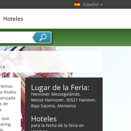
Español
Hoteles
edor de servicios
ica
Lugar de la Feria:
s temas
a finales
Hannover Messegelände,
ganizada
Messe Hannover, 30521 Hanóver,
ia de
Baja Sajonia, Alemania
a.
Hoteles
, que
haring,
para la fecha de la feria en
de