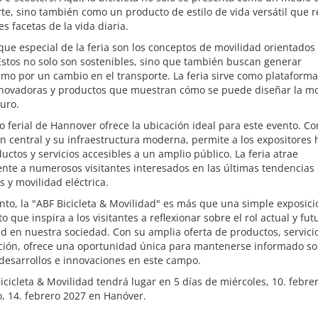
te, sino también como un producto de estilo de vida versátil que re
es facetas de la vida diaria.
ue especial de la feria son los conceptos de movilidad orientados 
Estos no solo son sostenibles, sino que también buscan generar
mo por un cambio en el transporte. La feria sirve como plataform
nnovadoras y productos que muestran cómo se puede diseñar la mo
turo.
to ferial de Hannover ofrece la ubicación ideal para este evento. Co
n central y su infraestructura moderna, permite a los expositores 
uctos y servicios accesibles a un amplio público. La feria atrae
nte a numerosos visitantes interesados en las últimas tendencias
as y movilidad eléctrica.
anto, la "ABF Bicicleta & Movilidad" es más que una simple exposici
o que inspira a los visitantes a reflexionar sobre el rol actual y fut
d en nuestra sociedad. Con su amplia oferta de productos, servici
ción, ofrece una oportunidad única para mantenerse informado so
desarrollos e innovaciones en este campo.
icicleta & Movilidad tendrá lugar en 5 días de miércoles, 10. febre
, 14. febrero 2027 en Hanóver.