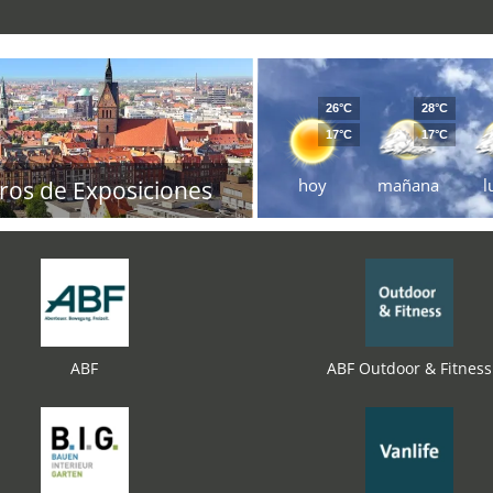
26°C
28°C
17°C
17°C
hoy
mañana
l
ros de Exposiciones
ABF
ABF Outdoor & Fitness