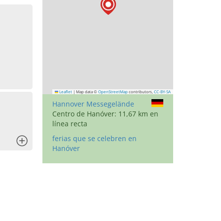
Leaflet
|
Map data ©
OpenStreetMap
contributors,
CC-BY-SA
Hannover Messegelände
Centro de Hanóver: 11,67 km en
línea recta
ferias que se celebren en
x
Hanóver