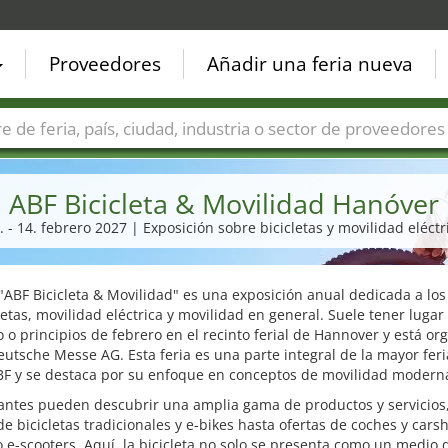
Proveedores
Añadir una feria nueva
Países
Ciudades
Sectores de ferias
Sectores de prove
ABF Bicicleta & Movilidad Hanóver
. - 14. febrero 2027 | Exposición sobre bicicletas y movilidad eléctr
 "ABF Bicicleta & Movilidad" es una exposición anual dedicada a lo
letas, movilidad eléctrica y movilidad en general. Suele tener lugar 
 o principios de febrero en el recinto ferial de Hannover y está or
eutsche Messe AG. Esta feria es una parte integral de la mayor fer
ABF y se destaca por su enfoque en conceptos de movilidad modern
tantes pueden descubrir una amplia gama de productos y servicios
e bicicletas tradicionales y e-bikes hasta ofertas de coches y cars
 e-scooters. Aquí, la bicicleta no solo se presenta como un medio 