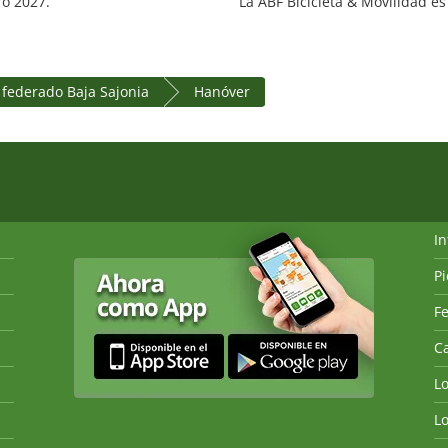
ro 2027.
La ABF Bicicleta & Movilidad es 
 federado Baja Sajonia
Hanóver
I
P
Fe
Ca
L
L