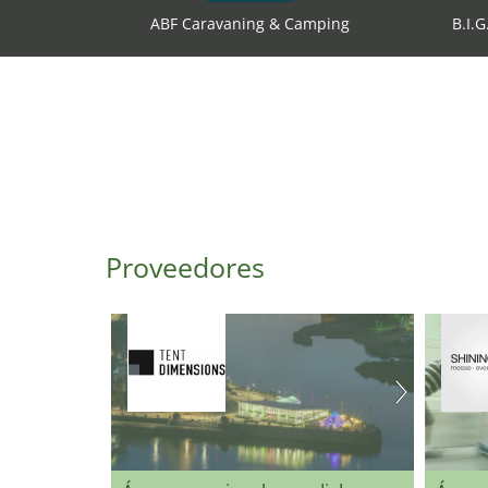
ABF Caravaning & Camping
B.I.
Proveedores