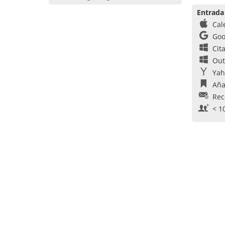
Entrada
Cal
Goo
Cit
Out
Yah
Aña
Rec
< 1