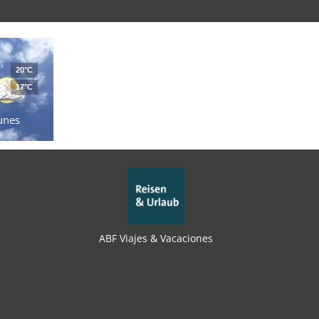
20°C
17°C
unes
ABF Viajes & Vacaciones