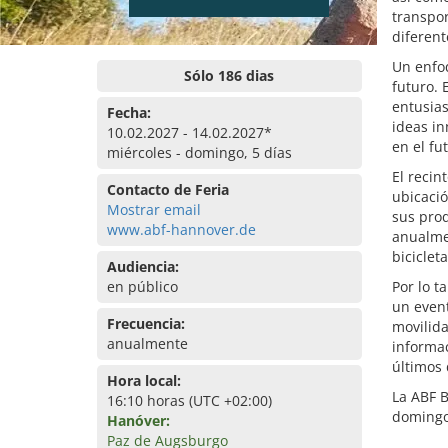
transpor
diferent
Un enfoq
Sólo 186 dias
futuro. 
entusias
Fecha:
ideas i
10.02.2027 - 14.02.2027*
en el fu
miércoles - domingo, 5 días
El recin
Contacto de Feria
ubicació
Mostrar email
sus prod
www.abf-hannover.de
anualme
biciclet
Audiencia:
en público
Por lo t
un event
Frecuencia:
movilida
anualmente
informa
últimos 
Hora local:
La ABF B
16:10 horas (UTC +02:00)
domingo
Hanóver:
Paz de Augsburgo