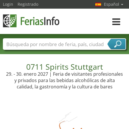
Login
Registrado
Español
Navega
toggle
Nombres de ferias
Países
Ciudades
Sectores de ferias
Sectores de proveedor de servicios
0711 Spirits Stuttgart
29. - 30. enero 2027 | Feria de visitantes profesionales
y privados para las bebidas alcohólicas de alta
calidad, la gastronomía y la cultura de bares