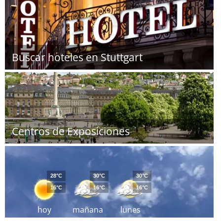
Buscar hoteles en Stuttgart
Centros de Exposiciones
28°C
30°C
30°C
16°C
16°C
16°C
hoy
mañana
lunes