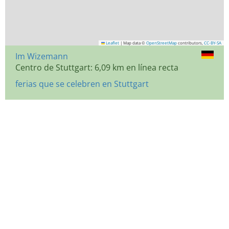
Leaflet
|
Map data ©
OpenStreetMap
contributors,
CC-BY-SA
Im Wizemann
Centro de Stuttgart: 6,09 km en línea recta
ferias que se celebren en Stuttgart