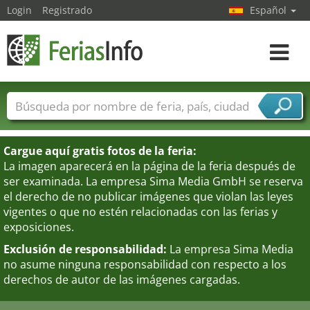
Login
Registrado
Español
Navega
toggle
Nombres de ferias
Países
Ciudades
Sectores de ferias
Cargue aquí gratis fotos de la feria:
Sectores de proveedor de servicios
La imagen aparecerá en la página de la feria después de
ser examinada. La empresa Sima Media GmbH se reserva
el derecho de no publicar imágenes que violan las leyes
vigentes o que no estén relacionadas con las ferias y
exposiciones.
Exclusión de responsabilidad:
La empresa Sima Media
no asume ninguna responsabilidad con respecto a los
derechos de autor de las imágenes cargadas.