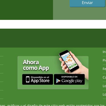
I
P
Fe
Ca
L
L
, gráficos y el diseño de este sitio web están protegidos por los 