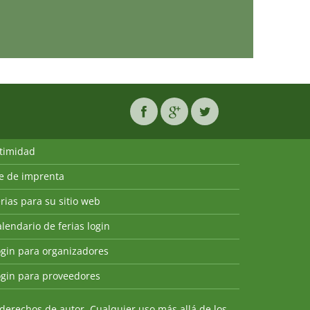
ntimidad
ie de imprenta
rias para su sitio web
lendario de ferias login
ogin para organizadores
ogin para proveedores
derechos de autor. Cualquier uso más allá de los