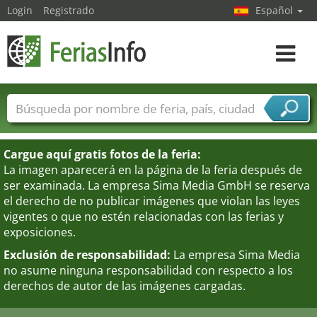
Login
Registrado
Español
Navega
toggle
Nombres de ferias
Países
Ciudades
Sectores de ferias
Cargue aquí gratis fotos de la feria:
Sectores de proveedor de servicios
La imagen aparecerá en la página de la feria después de
ser examinada. La empresa Sima Media GmbH se reserva
el derecho de no publicar imágenes que violan las leyes
vigentes o que no estén relacionadas con las ferias y
exposiciones.
Exclusión de responsabilidad:
La empresa Sima Media
no asume ninguna responsabilidad con respecto a los
derechos de autor de las imágenes cargadas.