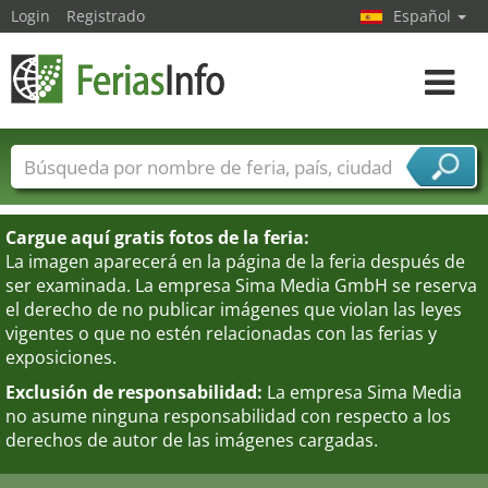
Login
Registrado
Español
Navega
toggle
Nombres de ferias
Países
Ciudades
Sectores de ferias
Cargue aquí gratis fotos de la feria:
Sectores de proveedor de servicios
La imagen aparecerá en la página de la feria después de
ser examinada. La empresa Sima Media GmbH se reserva
el derecho de no publicar imágenes que violan las leyes
vigentes o que no estén relacionadas con las ferias y
exposiciones.
Exclusión de responsabilidad:
La empresa Sima Media
no asume ninguna responsabilidad con respecto a los
derechos de autor de las imágenes cargadas.