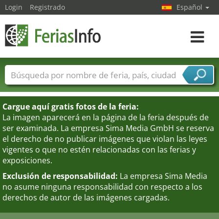
Login
Registrado
Español
Navega
toggle
Nombres de ferias
Países
Ciudades
Sectores de ferias
Cargue aquí gratis fotos de la feria:
Sectores de proveedor de servicios
La imagen aparecerá en la página de la feria después de
ser examinada. La empresa Sima Media GmbH se reserva
el derecho de no publicar imágenes que violan las leyes
vigentes o que no estén relacionadas con las ferias y
exposiciones.
Exclusión de responsabilidad:
La empresa Sima Media
no asume ninguna responsabilidad con respecto a los
derechos de autor de las imágenes cargadas.