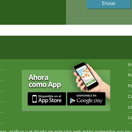
I
P
Fe
Ca
L
L
, gráficos y el diseño de este sitio web están protegidos por los 