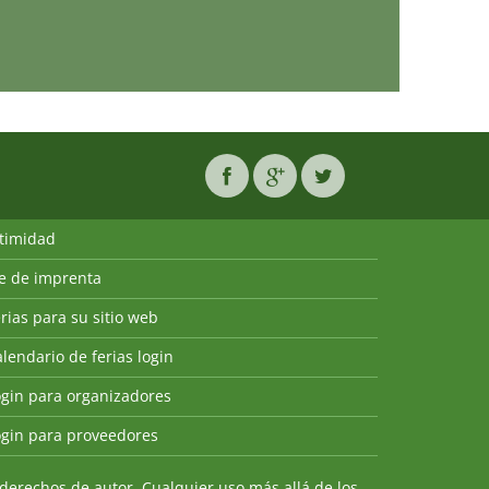
ntimidad
ie de imprenta
rias para su sitio web
lendario de ferias login
ogin para organizadores
ogin para proveedores
derechos de autor. Cualquier uso más allá de los