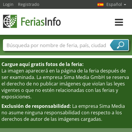
Login
Registrado
Español
Navega
toggle
Nombres de ferias
Países
Ciudades
Sectores de ferias
Cargue aquí gratis fotos de la feria:
Sectores de proveedor de servicios
La imagen aparecerá en la página de la feria después de
ser examinada. La empresa Sima Media GmbH se reserva
el derecho de no publicar imágenes que violan las leyes
vigentes o que no estén relacionadas con las ferias y
exposiciones.
Exclusión de responsabilidad:
La empresa Sima Media
no asume ninguna responsabilidad con respecto a los
derechos de autor de las imágenes cargadas.