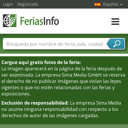
Login
Registrado
Español
Navega
toggle
Nombres de ferias
Países
Ciudades
Sectores de ferias
Cargue aquí gratis fotos de la feria:
Sectores de proveedor de servicios
La imagen aparecerá en la página de la feria después de
ser examinada. La empresa Sima Media GmbH se reserva
el derecho de no publicar imágenes que violan las leyes
vigentes o que no estén relacionadas con las ferias y
exposiciones.
Exclusión de responsabilidad:
La empresa Sima Media
no asume ninguna responsabilidad con respecto a los
derechos de autor de las imágenes cargadas.