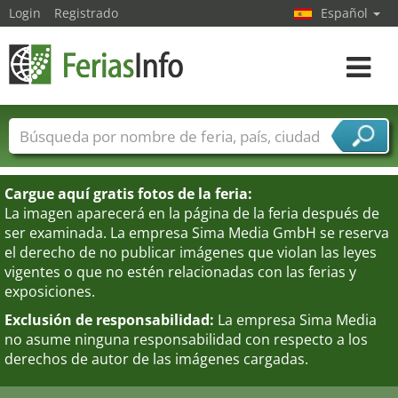
Login
Registrado
Español
Navega
toggle
Nombres de ferias
Países
Ciudades
Sectores de ferias
Cargue aquí gratis fotos de la feria:
Sectores de proveedor de servicios
La imagen aparecerá en la página de la feria después de
ser examinada. La empresa Sima Media GmbH se reserva
el derecho de no publicar imágenes que violan las leyes
vigentes o que no estén relacionadas con las ferias y
exposiciones.
Exclusión de responsabilidad:
La empresa Sima Media
no asume ninguna responsabilidad con respecto a los
derechos de autor de las imágenes cargadas.