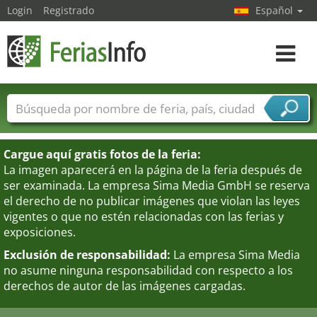
Login
Registrado
Español
Navega
toggle
Nombres de ferias
Países
Ciudades
Sectores de ferias
Cargue aquí gratis fotos de la feria:
Sectores de proveedor de servicios
La imagen aparecerá en la página de la feria después de
ser examinada. La empresa Sima Media GmbH se reserva
el derecho de no publicar imágenes que violan las leyes
vigentes o que no estén relacionadas con las ferias y
exposiciones.
Exclusión de responsabilidad:
La empresa Sima Media
no asume ninguna responsabilidad con respecto a los
derechos de autor de las imágenes cargadas.