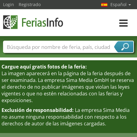
Login
Registrado
Español
Navega
toggle
Nombres de ferias
Países
Ciudades
Sectores de ferias
Cargue aquí gratis fotos de la feria:
Sectores de proveedor de servicios
La imagen aparecerá en la página de la feria después de
ser examinada. La empresa Sima Media GmbH se reserva
el derecho de no publicar imágenes que violan las leyes
vigentes o que no estén relacionadas con las ferias y
exposiciones.
Exclusión de responsabilidad:
La empresa Sima Media
no asume ninguna responsabilidad con respecto a los
derechos de autor de las imágenes cargadas.