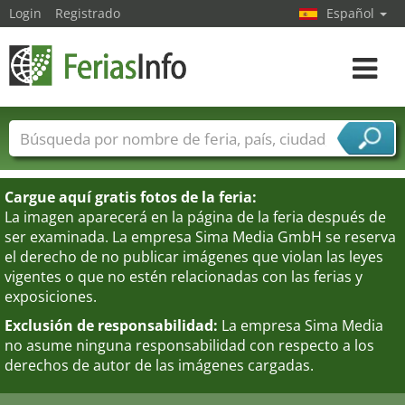
Login
Registrado
Español
Navega
toggle
Nombres de ferias
Países
Ciudades
Sectores de ferias
Cargue aquí gratis fotos de la feria:
Sectores de proveedor de servicios
La imagen aparecerá en la página de la feria después de
ser examinada. La empresa Sima Media GmbH se reserva
el derecho de no publicar imágenes que violan las leyes
vigentes o que no estén relacionadas con las ferias y
exposiciones.
Exclusión de responsabilidad:
La empresa Sima Media
no asume ninguna responsabilidad con respecto a los
derechos de autor de las imágenes cargadas.